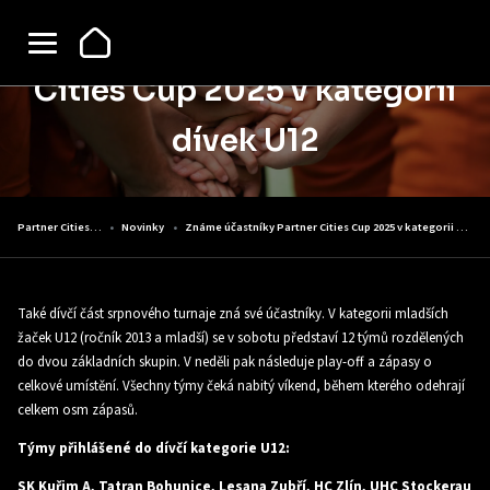
Známe účastníky Partner
Cities Cup 2025 v kategorii
dívek U12
Partner Cities Cup
Novinky
Známe účastníky Partner Cities Cup 2025 v kategorii dívek U12
Také dívčí část srpnového turnaje zná své účastníky. V kategorii mladších
žaček U12 (ročník 2013 a mladší) se v sobotu představí 12 týmů rozdělených
do dvou základních skupin. V neděli pak následuje play-off a zápasy o
celkové umístění. Všechny týmy čeká nabitý víkend, během kterého odehrají
celkem osm zápasů.
Týmy přihlášené do dívčí kategorie U12:
SK Kuřim A, Tatran Bohunice, Lesana Zubří, HC Zlín, UHC Stockerau