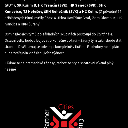
(AUT), SK Kuřim B, HK Trenčín (SVK), HK Senec (SVK), SHK
Kunovice, TJ Holešov, ŠKH Rohožník (SVK) a HC Kolín.
(Z původně 16
přihlášených týmů zrušily účast 4: Jiskra Havlíčkův Brod, Zora Olomouc, HK
Ivančice a HKM Šurany).
Osm nejlepších týmů po základních skupinách postoupí do čtvrtfinále.
Ostatní celky budou bojovat o konečné pořadí – žádný tým tak nebude stát
stranou. Dívčí turnaj se odehraje kompletně v Kuřimi. Podrobný herní plán
bude zveřejněn v následujících týdnech.
Těšíme se na dramatické zápasy, radost ze hry a sportovní víkend plný
házené!