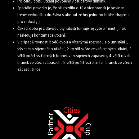
Po celou dobu utkání povolený víceúderový driblink.
Speciální pravidlo je, že při rozdílu o 10 a více branek je povinen
trenér vedoucího družstva stáhnout ze hry jednoho hráče. Hrajeme
pro radost ;-)
Čekací doba je z důvodu plynulosti turnaje nejvýše 5 minut, jinak
následuje kontumace utkání.
V případě rovnosti bodů dvou a více týmů rozhoduje o umístění 1.
výsledek vzájemného utkání, 2. rozdíl skóre ze vzájemných utkání, 3.
větší počet vstřelených branek ve vzájených zápasech, 4. větší rozdíl
branek ve všech zápasech, 5. větší počet vstřelenách branek ze všech
zápasů, 6. los.