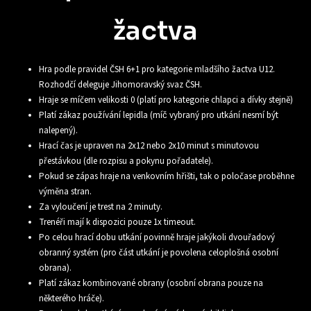
žactva
Hra podle pravidel ČSH 6+1 pro kategorie mladšího žactva U12.
Rozhodčí deleguje Jihomoravský svaz ČSH.
Hraje se míčem velikosti 0 (platí pro kategorie chlapci a dívky stejně)
Platí zákaz používání lepidla (míč vybraný pro utkání nesmí být
nalepený).
Hrací čas je upraven na 2x12 nebo 2x10 minut s minutovou
přestávkou (dle rozpisu a pokynu pořadatele).
Pokud se zápas hraje na venkovním hřišti, tak o poločase proběhne
výměna stran.
Za vyloučení je trest na 2 minuty.
Trenéři mají k dispozici pouze 1x timeout.
Po celou hrací dobu utkání povinně hraje jakýkoli dvouřadový
obranný systém (pro část utkání je povolena celoplošná osobní
obrana).
Platí zákaz kombinované obrany (osobní obrana pouze na
některého hráče).